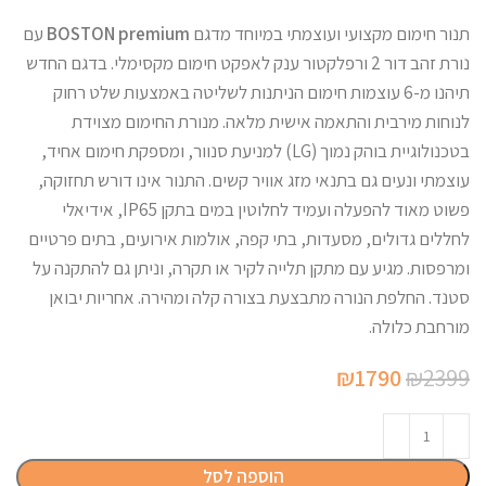
תנור חימום מקצועי ועוצמתי במיוחד מדגם
BOSTON premium
עם
נורת זהב דור 2 ורפלקטור ענק לאפקט חימום מקסימלי. בדגם החדש
תיהנו מ-6 עוצמות חימום הניתנות לשליטה באמצעות שלט רחוק
לנוחות מירבית והתאמה אישית מלאה. מנורת החימום מצוידת
בטכנולוגיית בוהק נמוך (LG) למניעת סנוור, ומספקת חימום אחיד,
עוצמתי ונעים גם בתנאי מזג אוויר קשים. התנור אינו דורש תחזוקה,
פשוט מאוד להפעלה ועמיד לחלוטין במים בתקן IP65, אידיאלי
לחללים גדולים, מסעדות, בתי קפה, אולמות אירועים, בתים פרטיים
ומרפסות. מגיע עם מתקן תלייה לקיר או תקרה, וניתן גם להתקנה על
סטנד. החלפת הנורה מתבצעת בצורה קלה ומהירה. אחריות יבואן
מורחבת כלולה.
המחיר
המחיר
₪
1790
₪
2399
המקורי
הנוכחי
היה:
הוא:
₪1790.
₪2399.
הוספה לסל