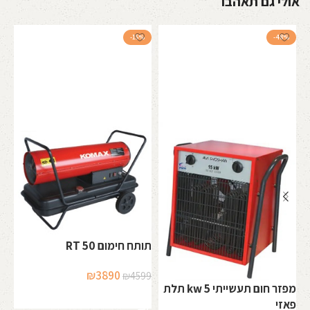
אולי גם תאהבו
-15%
-48%
זר
תותח חימום RT 50
חי
המחיר
המחיר
₪
3890
₪
4599
99
מפזר חום תעשייתי 5 kw תלת
המקורי
הנוכחי
הוספה לסל
פאזי
היה:
הוא: