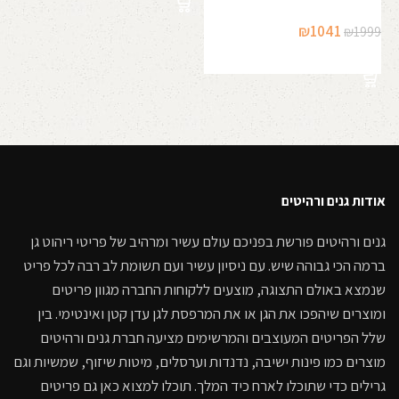
₪3890.
₪4599.
המחיר
המחיר
₪
1041
₪
1999
המקורי
הנוכחי
הוספה לסל
היה:
הוא:
₪1041.
₪1999.
אודות גנים ורהיטים
גנים ורהיטים פורשת בפניכם עולם עשיר ומרהיב של פריטי ריהוט גן
ברמה הכי גבוהה שיש. עם ניסיון עשיר ועם תשומת לב רבה לכל פריט
שנמצא באולם התצוגה, מוצעים ללקוחות החברה מגוון פריטים
ומוצרים שיהפכו את הגן או את המרפסת לגן עדן קטן ואינטימי. בין
שלל הפריטים המעוצבים והמרשימים מציעה חברת גנים ורהיטים
מוצרים כמו פינות ישיבה, נדנדות וערסלים, מיטות שיזוף, שמשיות וגם
גרילים כדי שתוכלו לארח כיד המלך. תוכלו למצוא כאן גם פריטים