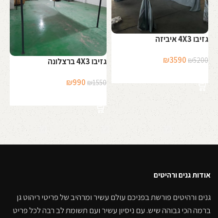
שמשי
גזיבו 4X3 איביזה
00
המחיר
המחיר
₪
3590
₪
5200
גזיבו 4X3 ברצלונה
המקורי
הנוכחי
הוספה לסל
היה:
הוא:
המחיר
המחיר
₪
990
₪
1550
₪3590.
₪5200.
המקורי
הנוכחי
הוספה לסל
היה:
הוא:
₪990.
₪1550.
אודות גנים ורהיטים
גנים ורהיטים פורשת בפניכם עולם עשיר ומרהיב של פריטי ריהוט גן
ברמה הכי גבוהה שיש. עם ניסיון עשיר ועם תשומת לב רבה לכל פריט