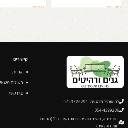
₪
2150
₪
1790
הוספה לסל
הוספה לסל
קישורים
אודות
רשימת משאל
צרו קשר
לתיאומים ולהגעה : 0723726294
054-4399286
כפר סבא, מושב נווה ימין רחוב הערבה 2 (מתחם
חווה חקלאית)