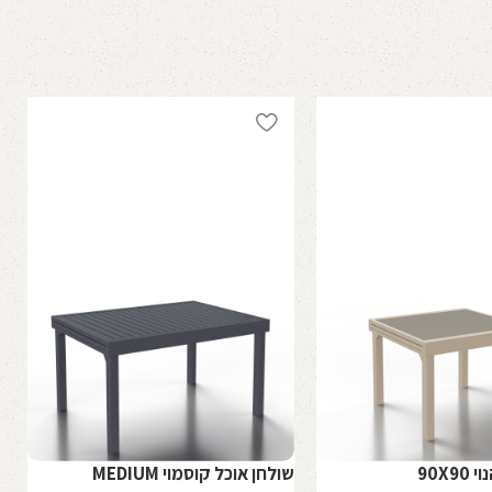
90X9
שולחן אוכל קוסמוי MEDIUM
ש