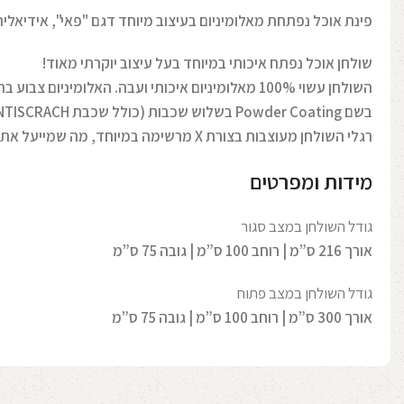
פינת אוכל נפתחת מאלומיניום בעיצוב מיוחד דגם "פאי", אידיאלית
שולחן אוכל נפתח איכותי במיוחד בעל עיצוב יוקרתי מאוד!
השולחן עשוי 100% מאלומיניום איכותי ועבה. האלומיניו
בשם Powder Coating בשלוש שכבות (כולל שכבת ANTISCRACH למניעת שריטות).
רגלי השולחן מעוצבות בצורת X מרשימה במיוחד, מה שמייעל את המיקום של הכסאות בשולחן.
מידות ומפרטים
גודל השולחן במצב סגור
אורך 216 ס”מ | רוחב 100 ס”מ | גובה 75 ס”מ
גודל השולחן במצב פתוח
אורך 300 ס”מ | רוחב 100 ס”מ | גובה 75 ס”מ