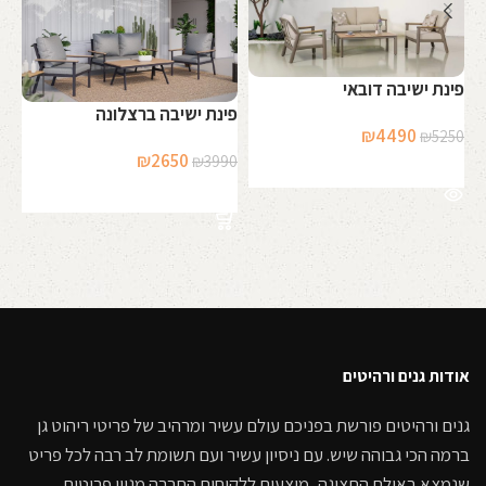
פינת ישיבה דובאי
פינת ישיבה ברצלונה
מע
המחיר
המחיר
₪
4490
₪
5250
המחיר
המחיר
המקורי
הנוכחי
₪
2650
₪
3990
מידע נוסף
00
המקורי
הנוכחי
היה:
הוא:
בחר אפשרויות
היה:
הוא:
₪4490.
₪5250.
₪2650.
₪3990.
אודות גנים ורהיטים
גנים ורהיטים פורשת בפניכם עולם עשיר ומרהיב של פריטי ריהוט גן
ברמה הכי גבוהה שיש. עם ניסיון עשיר ועם תשומת לב רבה לכל פריט
שנמצא באולם התצוגה, מוצעים ללקוחות החברה מגוון פריטים