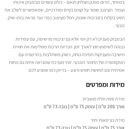
במיוחד, הדום מפנק ושולחן תואם – כולם עשויים מבמבוק איכותי
ועמיד. העיצוב שומר על קווים נקיים ומודרניים, שמאפשרים לשלב את
הסט בקלות בסביבות שונות, החל מעיצוב כפרי ועד מראה בוהו-שיק
טבעי.
הבמבוק מעניק לא רק יופי אלא גם יציבות מרשימה, עם עמידות
גבוהה לשימוש חוץ לאורך זמן. הכריות הרכות משלימות את חוויית
הישיבה ומעניקות תמיכה נוחה, כשהן משתלבות בהרמוניה עם
הטקסטורה של החומר הטבעי. זוהי מערכת שמביאה איתה גם נוחות
אמיתית וגם תחושת חופש ורוגע – בדיוק כמו שמגיע לכם.
מידות ומפרטים
מידת ספה תלת מושבית
אורך 208 ס"מ | עומק 75 ס"מ | גובה 73 ס"מ
מידת כורסאות יחיד
אורך 75 ס"מ | עומק 75 ס"מ | גובה 73 ס"מ