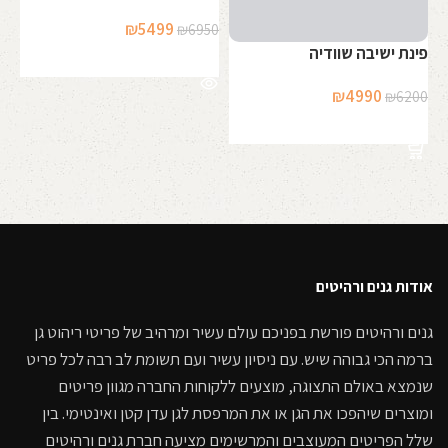
00
המחיר
המחיר
₪
5499
₪
6950
המקורי
הנוכחי
פינת ישיבה שוודיה
מידע נוסף
היה:
הוא:
המחיר
המחיר
₪
4990
₪
6200
₪5499.
₪6950.
המקורי
הנוכחי
בחר אפשרויות
היה:
הוא:
₪4990.
₪6200.
אודות גנים ורהיטים
גנים ורהיטים פורשת בפניכם עולם עשיר ומרהיב של פריטי ריהוט גן
ברמה הכי גבוהה שיש. עם ניסיון עשיר ועם תשומת לב רבה לכל פריט
שנמצא באולם התצוגה, מוצעים ללקוחות החברה מגוון פריטים
ומוצרים שיהפכו את הגן או את המרפסת לגן עדן קטן ואינטימי. בין
שלל הפריטים המעוצבים והמרשימים מציעה חברת גנים ורהיטים