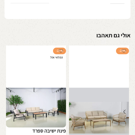
אולי גם תאהבו
-21%
-20%
המלאי אזל
מע
פינת ישיבה ספרד