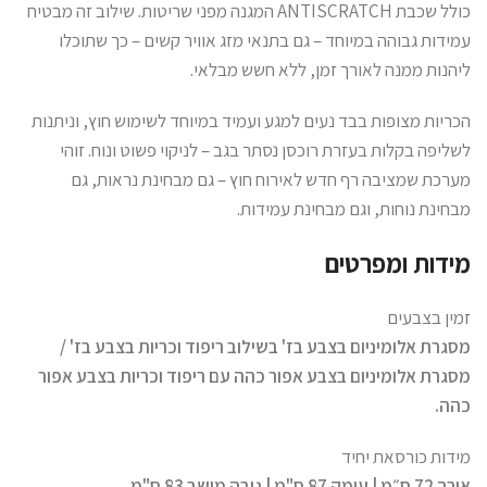
כולל שכבת ANTISCRATCH המגנה מפני שריטות. שילוב זה מבטיח
עמידות גבוהה במיוחד – גם בתנאי מזג אוויר קשים – כך שתוכלו
ליהנות ממנה לאורך זמן, ללא חשש מבלאי.
הכריות מצופות בבד נעים למגע ועמיד במיוחד לשימוש חוץ, וניתנות
לשליפה בקלות בעזרת רוכסן נסתר בגב – לניקוי פשוט ונוח. זוהי
מערכת שמציבה רף חדש לאירוח חוץ – גם מבחינת נראות, גם
מבחינת נוחות, וגם מבחינת עמידות.
מידות ומפרטים
זמין בצבעים
מסגרת אלומיניום בצבע בז' בשילוב ריפוד וכריות בצבע בז' /
מסגרת אלומיניום בצבע אפור כהה עם ריפוד וכריות בצבע אפור
כהה.
מידות כורסאת יחיד
אורך 72 ס״מ | עומק 87 ס"מ | גובה מושב 83 ס"מ