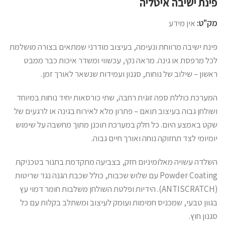
פינת ישיבה איטליה
מק"ט:
אין מידע
פינת ישיבה מרווחת ונעימה, בעיצוב מודרני שמתאים בצורה מושלמת
לכל מרפסת או גינה. מראה נקי, עכשווי ומשדר איכות כבר ממבט
ראשון – שילוב של נוחות, סגנון ועמידות שנשאר לאורך זמן.
המערכת כוללת ספה זוגית רחבה, שתי כורסאות יחיד נוחות במיוחד
ושולחן גבוה בעיצוב תואם – פתרון מלא לאירוח בגינה או לרגעים של
שקט באמצע היום. כל חלק במערכת תוכנן מתוך מחשבה על שימוש
יומיומי לצד תחזוקה נוחה ואורך חיים גבוה.
השלדה עשויה מאלומיניום חזק, בצביעה מתקדמת בתנור בטכניקת
Powder Coating עם שלוש שכבות, כולל שכבת הגנה נגד שריטות
(ANTISCRATCH). הידיות ופלטת השולחן משלבות חומר דמוי עץ
בגוון טבעי, שמכניס חמימות ועומק לעיצוב ומשתלב בקלות עם כל
סגנון חוץ.