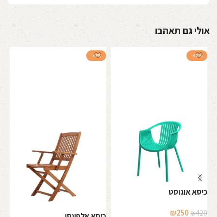
אולי גם תאהבו
-39%
-40%
כיסא אוגוסט
המחיר
המחיר
₪
250
₪
420
כיסא אלפונסו