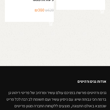
המקורי
הנוכחי
בחר אפשרויות
היה:
הוא:
המחיר
המחיר
₪
380
₪
620
₪250.
₪420.
המקורי
הנוכחי
הוספה לסל
היה:
הוא:
כי
₪380.
₪620.
50
אודות גנים ורהיטים
גנים ורהיטים פורשת בפניכם עולם עשיר ומרהיב של פריטי ריהוט גן
ברמה הכי גבוהה שיש. עם ניסיון עשיר ועם תשומת לב רבה לכל פריט
שנמצא באולם התצוגה, מוצעים ללקוחות החברה מגוון פריטים