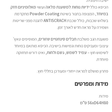
ישיבה חיצונית.
הכיסא כולל
ידיות נוחות למשענת מלאה
ועשוי
מאלומיניום חזק
במיוחד
, המצופה בתנור בשיטת
Powder Coating
מתקדמת
בשלוש שכבות, כולל שכבת
ANTISCRACH
להגנה מפני שריטות
ושמירה על מראה חדש לאורך זמן.
משענת הגב משלבת
חבלים סינתטיים שזורים
, המוסיפים טאץ'
עיצובי ומעניקים נוחות וגמישות בישיבה. הכיסא מותאם במיוחד
לשימוש חוץ –
עמיד לשמש, גשם ולחות
, ואינו דורש תחזוקה
מיוחדת.
פתרון מושלם למראה ייחודי ומעודכן בחללי חוץ.
מידות ומפרטים
מידות
56xD64H80 ס"מ