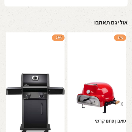
אולי גם תאהבו
-28%
-57%
טאבון פחם קרמי