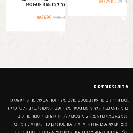
המחיר
המחיר
₪
1290
₪
2999
גריל גז ROGUE 365
המקורי
הנוכחי
אד
הוספה לסל
היה:
הוא:
N
המחיר
המחיר
₪
2890
₪
3999
₪1290.
₪2999.
המקורי
הנוכחי
הוספה לסל
00
היה:
הוא:
₪2890.
₪3999.
אודות גנים ורהיטים
גנים ורהיטים פורשת בפניכם עולם עשיר ומרהיב של פריטי ריהוט גן
ברמה הכי גבוהה שיש. עם ניסיון עשיר ועם תשומת לב רבה לכל פריט
שנמצא באולם התצוגה, מוצעים ללקוחות החברה מגוון פריטים
ומוצרים שיהפכו את הגן או את המרפסת לגן עדן קטן ואינטימי. בין
שלל הפריטים המעוצבים והמרשימים מציעה חברת גנים ורהיטים