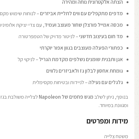
הצתה אלקטרונית נוחה ומהירה
מדפים מתקפלים עם ווים לתליית אביזרים
– לנוחות שימוש מקס
מכסה אמייל פורצלן שחור מעוצב ועמיד
, עם צדי יציקת אלומיני
מד חום בעיצוב חדשני
– לניטור מדויק של הטמפרטורה
כפתורי הפעלה מעוצבים בגוון אפור יוקרתי
אגן ותבנית שומנים נשלפים מקדמת הגריל
– לניקוי קל
גומחת אחסון לבלון גז ולאביזרים נלווים
גלגלים עם נעילה
– לניידות ובטיחות מקסימלית
בנוסף, ניתן לשלב
מגש פחמים של Napoleon
לצלייה משולבת בגז ו
ומגוונת במיוחד.
מידות ומפרטים
משטח צלייה