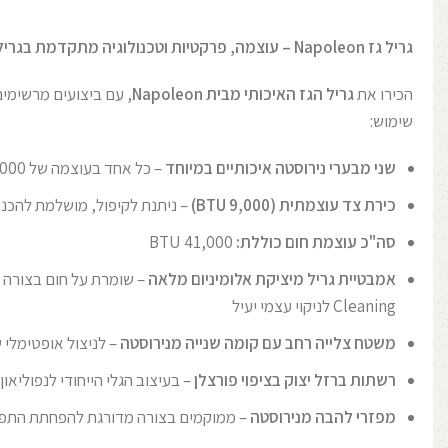
גריל גז Napoleon – עוצמה, פרקטיות וטכנולוגיה מתקדמת בגריל אחד
הכירו את
גריל הגז האיכותי מבית Napoleon
, עם ביצועים מרשימים
שימוש:
שני מבערי נירוסטה איכותיים במיוחד
– כל אחד בעוצמה של 16,000 BTU (סה"כ 32,000 BTU)
כירת צד עוצמתית (9,000 BTU)
– ניתנת לקיפול, מושלמת להכנת
סה"כ עוצמת חום כוללת:
41,000 BTU
א
מבטיית גריל מיציקת אלומיניום מלאה
Cleaning לניקוי עצמי יעיל
משטח צלייה רחב עם קומה שנייה מנירוסטה
– לניצול אופטימלי 
רשתות ברזל יצוק בציפוי פורצלן
– בעיצוב הגלי הייחודי לנפוליאו
מפזרי להבה מנירוסטה
– ממוקמים בצורה מדורגת להפחתת התפ