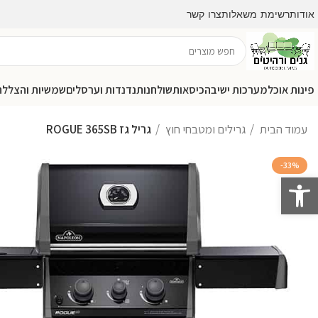
אודות
רשימת משאלות
צרו קשר
פינות אוכל
מערכות ישיבה
כיסאות
שולחנות
נדנדות וערסלים
שמשיות והצללה
עמוד הבית
גרילים ומטבחי חוץ
גריל גז ROGUE 365SB
-33%
פתח סרגל נגישות