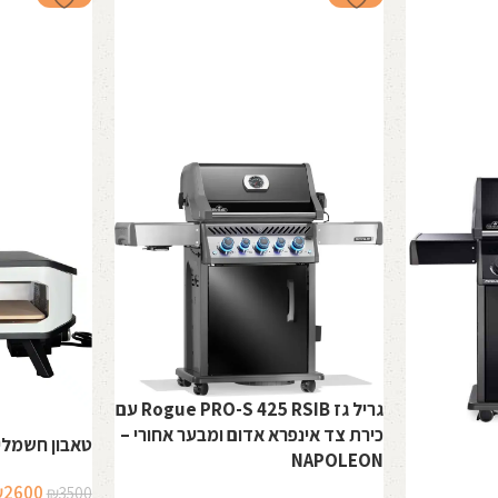
גריל גז Rogue PRO-S 425 RSIB עם
כירת צד אינפרא אדום ומבער אחורי –
טאבון חשמלי 17" – OZZE
NAPOLEON
המחיר
₪
2600
₪
3500