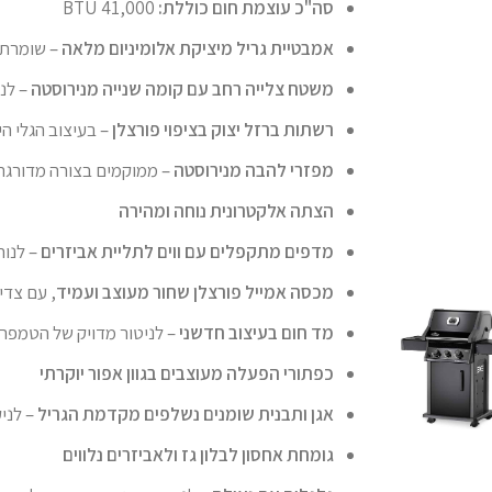
סה"כ עוצמת חום כוללת:
41,000 BTU
א
מבטיית גריל מיציקת אלומיניום מלאה
– שומרת על חום 
משטח צלייה רחב עם קומה שנייה מנירוסטה
– לנ
רשתות ברזל יצוק בציפוי פורצלן
– בעיצוב הגלי הי
מפזרי להבה מנירוסטה
– ממוקמים בצורה מדורג
הצתה אלקטרונית נוחה ומהירה
מדפים מתקפלים עם ווים לתליית אביזרים
– לנוח
מכסה אמייל פורצלן שחור מעוצב ועמיד
, עם צדי
מד חום בעיצוב חדשני
– לניטור מדויק של הטמפר
כפתורי הפעלה מעוצבים בגוון אפור יוקרתי
אגן ותבנית שומנים נשלפים מקדמת הגריל
– לניק
גומחת אחסון לבלון גז ולאביזרים נלווים