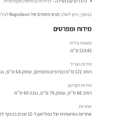
גלגלים עם נעילה
– לניידות ובטיחות מקסימלית
בנוסף, ניתן לשלב
מגש פחמים של Napoleon
לצליי
מידות ומפרטים
משטח צלייה
51X45 ס”מ
מידות הגריל
רוחב 121 ס”מ (מדפים פתוחים), עומק 64 ס”מ, גובה 121 ס”מ
מידות הקרטון
רוחב 86 ס”מ, עומק 76 ס”מ, גובה 60 ס”מ
אחריות
אחריות נשיאותית של נפוליאון ל-15 שנים בכפוף לתנאים והגבלות של היצרן