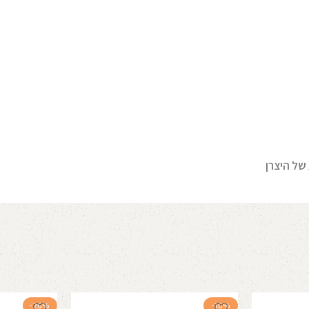
-26%
-10%