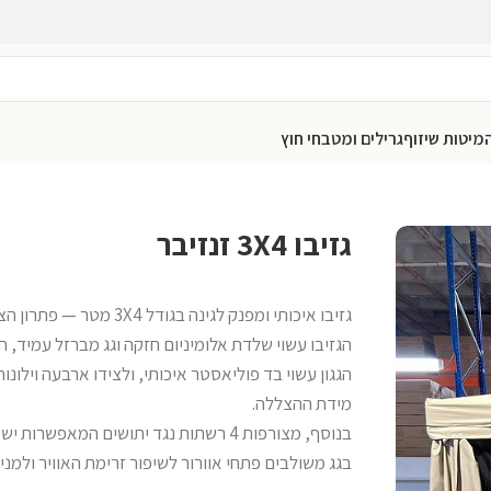
מיטות שיזוף
גרילים ומטבחי חוץ
גזיבו 3X4 זנזיבר
גזיבו איכותי ומפנק לגינה בגודל 3X4 מטר — פתרון הצללה מושלם עם נוחות שימוש מרבית.
הגזיבו עשוי שלדת אלומיניום חזקה וגג מברזל עמיד, ה
הגגון עשוי בד פוליאסטר איכותי, ולצידו ארבעה וילונ
מידת ההצללה.
בנוסף, מצורפות 4 רשתות נגד יתושים המאפשרות ישיבה נוחה ונטולת מטרדים גם בשעות הערב.
בגג משולבים פתחי אוורור לשיפור זרימת האוויר ולמ