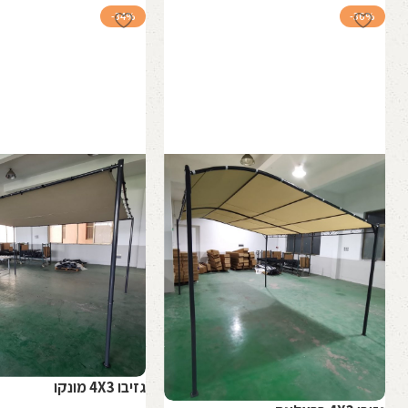
-34%
-36%
גזיבו 4X3 מונקו