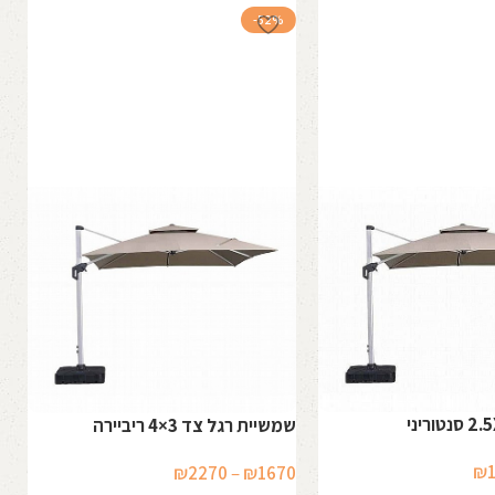
-52%
בסיס
שמשיית רגל צד 3×4 ריביירה
טווח
טווח
₪
₪
2270
–
₪
1670
0