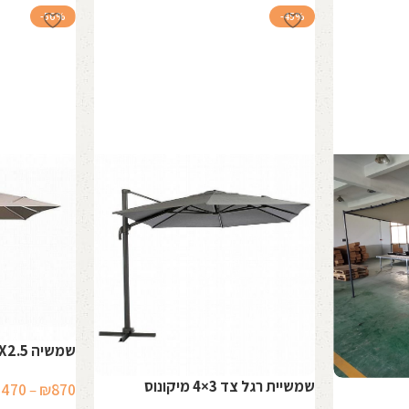
-56%
-45%
שמשיה 2.5X2.5 סנטוריני
שמשיית רגל צד 3×4 מיקונוס
1470
–
₪
870