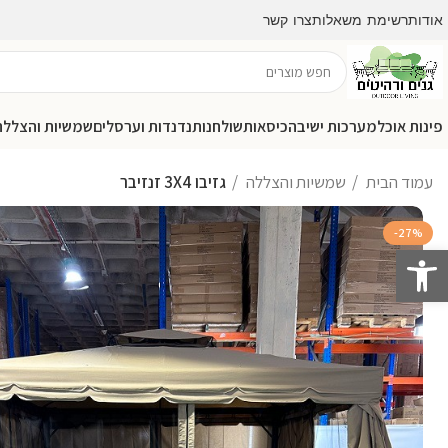
אודות
רשימת משאלות
צרו קשר
פינות אוכל
מערכות ישיבה
כיסאות
שולחנות
נדנדות וערסלים
שמשיות והצללה
עמוד הבית
שמשיות והצללה
גזיבו 3X4 זנזיבר
-27%
פתח סרגל נגישות