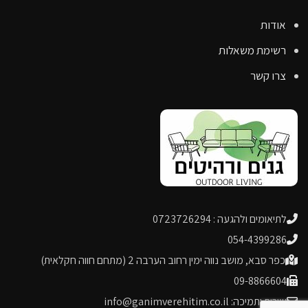
אודות
רשימת משאלות
צרו קשר
לתיאומים ולהגעה : 0723726294
054-4399286
כפר סבא, מושב נווה ימין רחוב הערבה 2 (מתחם חווה חקלאית)
09-8866604
שירות ותמיכה: info@ganimverehitim.co.il