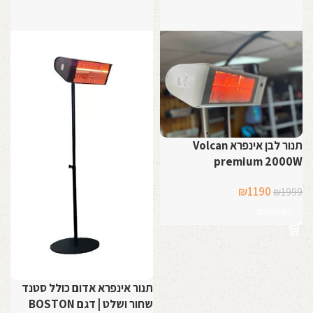
תנור לבן אינפרא Volcan
premium 2000W
המחיר
המחיר
₪
1190
₪
1999
המקורי
הנוכחי
הוספה לסל
היה:
הוא:
₪1190.
₪1999.
תנור אינפרא אדום כולל סטנד
שחור ושלט | דגם BOSTON