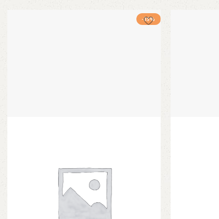
בחר אפשרויות
היה:
הוא:
-35%
₪2650.
₪3200.