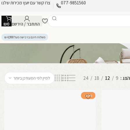
077-9851560
צרו קשר עם יועץ מכירות שלנו
התחבר / הירשם
0
₪
משלוח חינם ברכישה מעל 4,990 ₪
הצג
9
12
18
24
-24%