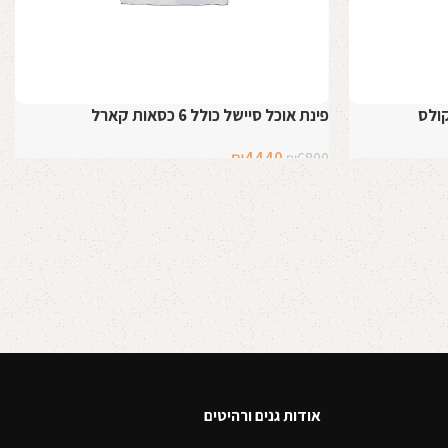
פינת אוכל סיישל כולל 6 כסאות קארל
המחיר
המחיר
₪
4440
₪
6800
המקורי
הנוכחי
בחר אפשרויות
היה:
הוא:
₪4440.
₪6800.
אודות גנים ורהיטים