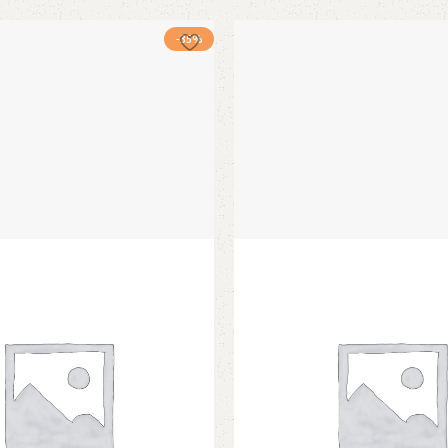
בחר אפשרויות
וכחי
היה:
הוא:
-35%
א:
₪3200.
₪2350.
₪2650