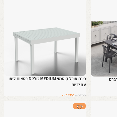
פינת אוכל קוסמוי MEDIUM כולל 6 כסאות ליאו
עם ידיות
המחיר
המחיר
₪
2650
₪
3500
המקורי
הנוכחי
בחר אפשרויות
-17%
היה:
הוא:
₪2650.
₪3500.