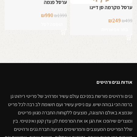
ערסל פנמה
ערסל מקרמה סן דייגו
המחיר
המחיר
₪
990
₪
1999
המחיר
המחיר
₪
249
₪
499
המקורי
הנוכחי
הוספה לסל
המקורי
הנוכחי
היה:
הוא:
בחר אפשרויות
היה:
הוא:
₪990.
₪1999.
₪249.
₪499.
קרא עוד
אודות גנים ורהיטים
גנים ורהיטים פורשת בפניכם עולם עשיר ומרהיב של פריטי ריהוט גן
ברמה הכי גבוהה שיש. עם ניסיון עשיר ועם תשומת לב רבה לכל פריט
שנמצא באולם התצוגה, מוצעים ללקוחות החברה מגוון פריטים
ומוצרים שיהפכו את הגן או את המרפסת לגן עדן קטן ואינטימי. בין
שלל הפריטים המעוצבים והמרשימים מציעה חברת גנים ורהיטים