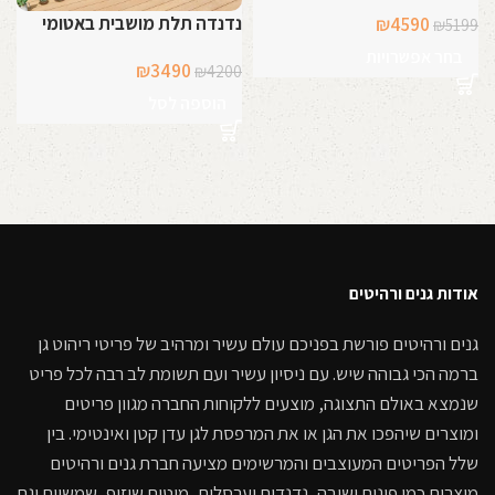
נדנדה תלת מושבית באטומי
המחיר
המחיר
₪
4590
₪
5199
המקורי
הנוכחי
בחר אפשרויות
המחיר
המחיר
₪
3490
₪
4200
היה:
הוא:
המקורי
הנוכחי
₪4590.
₪5199.
הוספה לסל
היה:
הוא:
₪3490.
₪4200.
קרא עוד
אודות גנים ורהיטים
גנים ורהיטים פורשת בפניכם עולם עשיר ומרהיב של פריטי ריהוט גן
ברמה הכי גבוהה שיש. עם ניסיון עשיר ועם תשומת לב רבה לכל פריט
שנמצא באולם התצוגה, מוצעים ללקוחות החברה מגוון פריטים
ומוצרים שיהפכו את הגן או את המרפסת לגן עדן קטן ואינטימי. בין
שלל הפריטים המעוצבים והמרשימים מציעה חברת גנים ורהיטים
מוצרים כמו פינות ישיבה, נדנדות וערסלים, מיטות שיזוף, שמשיות וגם