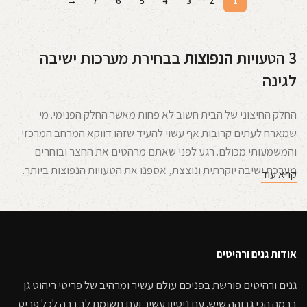
→
7
6
5
4
3
2
1
3 הטעויות
הנפוצות
בבחירת מערכות ישיבה
לגינה
החלק החיצוני של הבית חשוב לא פחות מאשר החלק הפנימי. מי
שמארח לעתים קרובות אף עשוי להעיד שזהו דווקא המרחב המרכזי
והמשמעותי מכולם. רגע לפני שאתם מרהטים את החצר ובוחרים
מערכת ישיבה יוקרתית ונוצצת, אספנו את הטעויות הנפוצות ביותר.
קרא עוד
כדאי שתכירו אותן בעיקר כדי שתוכלו להימנע מהן ולקבל את כל
ההחלטות הנכונות עבורכם.
טעות – בוחרים מערכות ישיבה בלי מחשבה
אודות גנים ורהיטים
קדימה
גנים ורהיטים פורשת בפניכם עולם עשיר ומרהיב של פריטי ריהוט גן
יכול להיות שגם אתם מכירים אותם, את החברים שרכשו פריטי
ריהוט
ברמה הכי גבוהה שיש. עם ניסיון עשיר ועם תשומת לב רבה לכל פריט