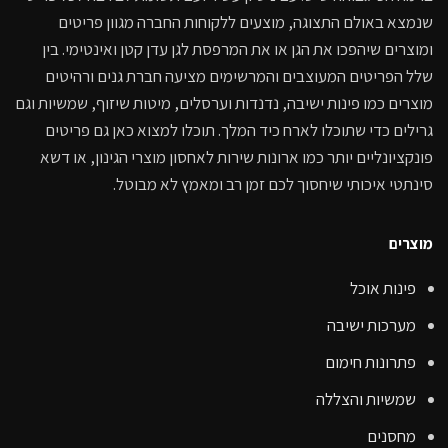
גן
מתוך מחשבה על סגנון מסוים, אבל בלי המון מחשבה על התחזוקה
שנמצא באולם התצוגה, מוצעים ללקוחות החברה מגוון פריטים
הנדרשת. למשל, רהיטי עץ מחייבים עבודה רבה לאורך הדרך, לרבות
ומוצרים שיהפכו את הגן או את המרפסת לגן עדן קטן ואינטימי. בין
ליטוש וצביעה חוזרת כדי למנוע את שחיקת העץ וכן כדי למנוע מהצבע
שלל הפריטים המעוצבים והמרשימים מציעה חברת גנים ורהיטים
לדהות. כך הם משקיעים זמן ואנרגיה, וגם לא מעט כסף, בניסיון
מוצרים כמו פינות ישיבה, נדנדות וערסלים, מיטות שיזוף, שמשיות וגם
להאריך את תוחלת החיים של כל ספה וכל שולחן.
גרילים כדי שתוכלו לארח כיד המלך. תוכלו למצוא כאן גם פריטים
פונקציונליים יותר כמו ארונות שירות לאחסון מוצרי הגינון, או דשא
מה עושים? בוחרים מראש בחומרי גלם חזקים ועמידים, כדוגמת
סינתטי איכותי שיחסוך לכם זמן רב ומאמץ לא מבוטל.
אלומיניום או ראטן. חומרים אלה יודעים להתמודד עם תנאי מזג
האוויר, עם השמש ועם הגשם. הם גם עושים זאת בלי להתפשר על
מוצרים
הסטייל, מה שאומר שאפשר בהחלט לבחור מערכות ישיבה לגינה שהן
גם יפות ומעוצבות, וגם חזקות להפליא.
פינות אוכל
טעות – בוחרים מערכות ישיבה לפי מראה בלבד
מערכות ישיבה
פתרונות חימום
העיצוב חשוב, אנחנו בהחלט מסכימים, ובנושא הזה אין מקום
שמשיות והצללה
לפשרות. אלא שגם אם החלטתם לבחור את מערכת הישיבה היוקרתית
והנוצצת מכולן, כדאי לזכור שהמראה הוא רק חלק מהתמונה הכוללת.
מחסנים