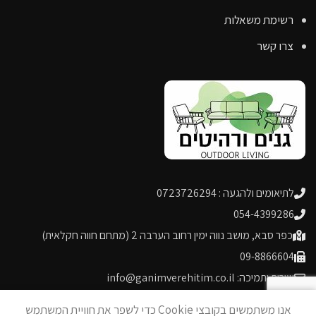
רשימת משאלות
צרו קשר
לתיאומים ולהגעה : 0723726294
054-4399286
כפר סבא, מושב נווה ימין רחוב הערבה 2 (מתחם חווה חקלאית)
09-8866604
שירות ותמיכה: info@ganimverehitim.co.il
0
אנו משתמשים בקובצי Cookie כדי לשפר את חוויית המשתמש